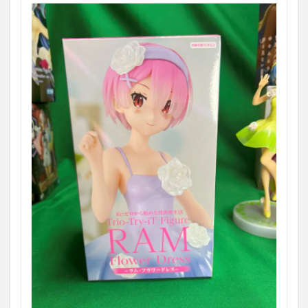
Renewal』
1.8.4
『BiCute
Bunnies
Figureー
レム・チ
ャイナ・
アンティ
ークver.
ー』
1.8.5
『Re:ゼロ
から始め
る異世界
生活 プ
レシャス
フィギュ
ア レム
～おでか
けコーデ
ver.～
Renewal』
1.8.6