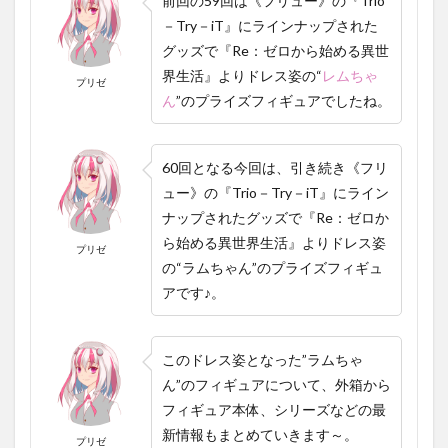
前回の59回は《フリュー》の『Trio
－Try－iT』にラインナップされた
グッズで
『Re：ゼロから始める異世
界生活』
よりドレス姿の
“
レム
ちゃ
プリゼ
ん
”のプライズフィギュアでしたね。
60回となる今回は、引き続き《フリ
ュー》の『Trio－Try－iT』にライン
ナップされたグッズで
『Re：ゼロか
ら始める異世界生活』
よりドレス姿
プリゼ
の
“ラムちゃん”のプライズフィギュ
アです♪。
このドレス姿となった”ラムちゃ
ん”のフィギュアについて、外箱から
フィギュア本体、シリーズなどの最
新情報もまとめていきます～。
プリゼ