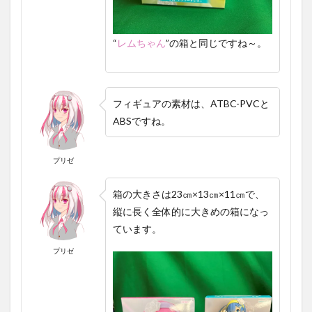
“
レム
ちゃん
”の箱と同じですね～。
フィギュアの素材は、ATBC-PVCと
ABSですね。
プリゼ
箱の大きさは23㎝×13㎝×11㎝
で、
縦に長く全体的に大きめの箱になっ
ています。
プリゼ