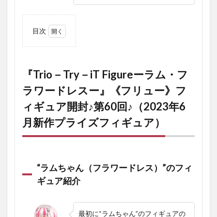
目次
1
『Trio－
Try－iT
Figure
『Trio－Try－iT Figureーラム・フ
ーラ
ラワードレスー』《フリュー》フ
ム・フ
ラワー
ィギュア開封♪第60回♪（2023年6
ドレス
ー』
月新作プライズフィギュア）
《フリ
ュー》
フィギ
ュア開
封♪第60
回
“ラムちゃん（フラワードレス）”のフィ
♪（2023
ギュア紹介
年6月新
作プラ
イズフ
ィギュ
最初に“ラムちゃん”のフィギュアの