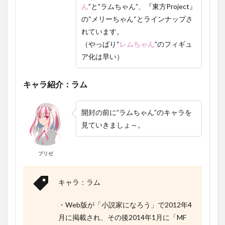
ん
”と”ラムちゃん”、『東方Project』
フラ
ワー
の“メリーちゃん“とラインナップさ
ドレ
れています。
ス
ー』
（やっぱり“
レム
ちゃん
”のフィギュ
フィ
ア化は早い）
ギュ
ア実
物レ
キャラ紹介：ラム
ビュ
ー
開封の前に
”ラムちゃん”
のキャラを
1.7
他
見ていきましょ～。
の”ラ
ムち
ゃ
プリゼ
ん”の
フィ
ギュ
キャラ：ラム
ア
1.7.1
・Web版が「小説家になろう」で2012年4
『BiCute
月に掲載され、その後2014年1月に「MF
Bunnies