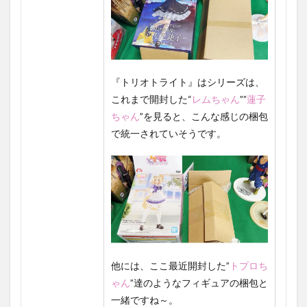
『トリオトライト』はシリーズは、
これまで開封した
“
レム
ちゃん
”
”
蓮子
ちゃん
”を見ると、こんな感じの梱包
で統一されていそうです。
他には、ここ最近開封した”
トプロち
ゃん
”達のようなフィギュアの梱包と
一緒ですね～。