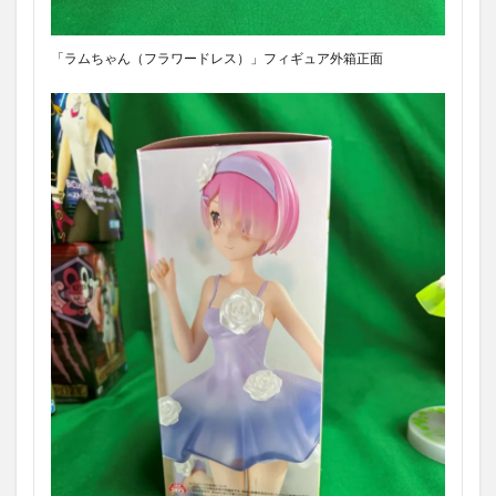
『Trio
－Try－
「ラムちゃん（フラワードレス）」フィギュア外箱正面
iT
Figure
ーレ
ム・フ
ラワー
ドレス
ー』
1.9
”ラムち
ゃん
（フラ
ワード
レ
ス）”フ
ィギュ
ア開封
まとめ
1.10
次回予
告