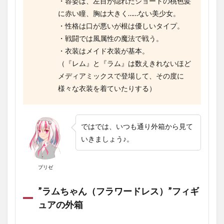
・容姿は、左目が隠れたショートの桃色髪
ックver.～
に赤い瞳、胸は大きく……ない美少女。
Renewal』
・性格は口が悪いが根は優しいタイプ。
1.8.2
・戦闘では風属性の魔法で戦う。
『Re:ゼ
ロから
・衣装はメイド衣装が基本。
始める
（『レム』と『ラム』は数えきれないほど
異世界
生活 -
メディアミックスで登場して、その度に
Relax
様々な衣装を着ていたりする）
time-ミ
ネルヴ
ァ』
ではでは、いつも通り外箱から見て
1.8.3
『Re:ゼロ
いきましょう♪。
から始め
る異世界
生活 プ
プリゼ
レシャス
フィギュ
”ラムちゃん（フラワードレス）”
フィギ
ア レム～
スバルく
ュアの外箱
んのジャ
ージver.～