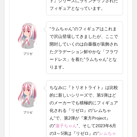
ト』シリーズにラインナップされた
ワード
フィギュアとなっています。
レ
ス）”フ
ィギュ
アの開
”ラムちゃん”のフィギュアはこれま
封
で沢山登場してきましたが、ここで
1.5
開封していくのは白薔薇が装飾され
”ラムち
たグラデーション鮮やかな「フラワ
ゃん
プリゼ
（フラ
ードレス」を着た”ラムちゃん”とな
ワード
ります。
レ
ス）”フ
ィギュ
アの組
ちなみに『トリオトライト』は比較
み立て
的に新しいシリーズで、第1弾はど
1.6
のメーカーでも積極的にフィギュア
『Trio
化される『リゼロ』の”レムちゃ
プリゼ
－Try
ん”で、第2弾が『東方Project』
－iT
Figure
の”
蓮子ちゃん
”、そして2023年6月
ーラ
の3～5弾は『リゼロ』の“
レム
ちゃ
ム・