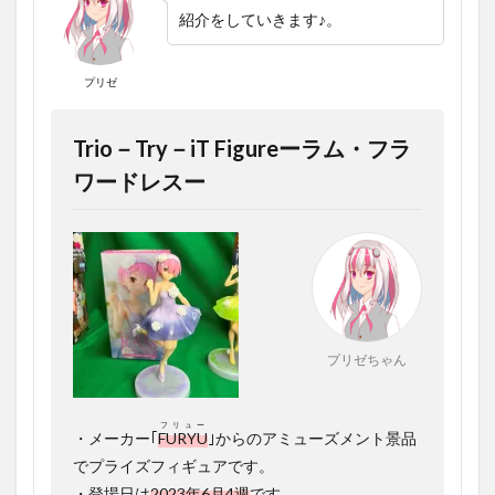
ア）
紹介をしていきます♪。
1.1
“ラムち
ゃん
プリゼ
（フラ
ワード
レ
Trio－Try－iT Figureーラム・フラ
ス）”の
ワードレスー
フィギ
ュア紹
介
1.1.1
キャラ
紹介：
ラム
1.2
プリゼちゃん
”ラムち
ゃん
（フラ
フリュー
ワード
・メーカー｢
FURYU
｣からのアミューズメント景品
レ
でプライズフィギュアです。
ス）”フ
・登場日は
2023年6月4週
です。
ィギュ