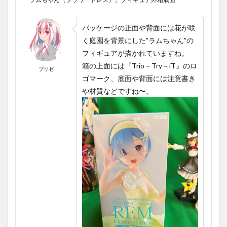
パッケージの正面や背面には花が咲
く庭園を背景にした
”ラム
ちゃん
”
の
フィギュアが描かれていますね。
箱の上面には『
Trio－Try－iT
』のロ
プリゼ
ゴマーク、底面や背面には注意書き
や材質などですね〜。