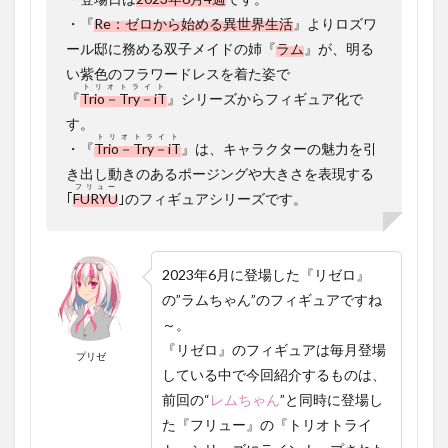
アの外
・『
Re：ゼロから始める異世界生活
』よりロズワ
箱
ール邸に務める双子メイドの姉『
ラム
』が、明る
1.3
い紫色のフラワードレスを着た姿で
”ラムち
トリオトライト
『
Trio－Try－iT
』シリーズからフィギュア化で
ゃん
す。
（フラ
トリオトライト
ワード
・
『
Trio－Try－iT
』
は、キャラクターの魅力を引
レ
き出し動きのあるポージングや大きさを表現する
ス）”フ
フリュー
ィギュ
｢
FURYU
｣のフィギュアシリーズです。
アの獲
得につ
いて
（クレ
2023年6月に登場した『リゼロ』
ーンゲ
の”ラムちゃん”のフィギュアですね
ームで
取る際
～。
の参
『リゼロ』のフィギュアは毎月登場
考）
プリゼ
している中で今回紹介するものは、
1.4
前回の“
レム
ちゃん
”と同時に登場し
”ラムち
た『フリュー』の『トリオトライ
ゃん
（フラ