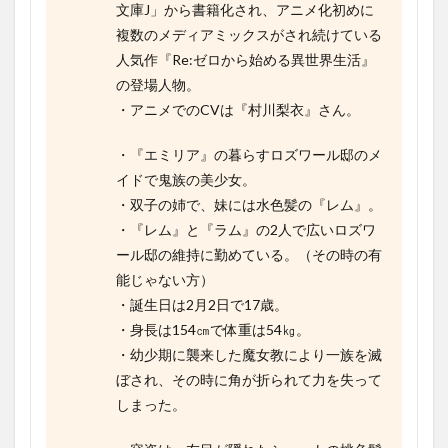
文庫J」から書籍化され、アニメ化初めに
Figureー
ラム・チ
複数のメディアミックスがされ続けている
ャイナ・
人気作『Re:ゼロから始める異世界生活』
アンティ
ークver.
の登場人物。
ー』
・アニメでのCVは『村川梨衣』さん。
1.8
『リ
・『エミリア』の暮らすロズワール邸のメ
ゼ
イドで鬼族の美少女。
ロ』
・双子の姉で、妹には水色髪の『レム』。
関係
のフ
・『レム』と『ラム』の2人で広いロズワ
ィギ
ール邸の維持に勤めている。（その時の有
ュア
能じゃない方）
1.8.1
・誕生日は2月2日で17歳。
『Re:ゼロ
・身長は154㎝で体重は54㎏。
から始め
る異世界
・幼少期に襲来した魔女教により一族を滅
生活 プ
ぼされ、その時に角が折られて力を失って
レシャス
フィギュ
しまった。
ア レム～
マリンル