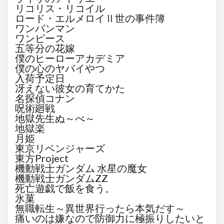
リコリス・リコイル
ロード・エルメロイⅡ世の事件簿
ワンパンマン
ワンピース
五等分の花嫁
僕のヒーローアカデミア
僕の心のヤバイやつ
入荷予定日
冴えない彼女の育てかた
名探偵コナン
呪術廻戦
地獄先生ぬ～べ～
地獄楽
月姫
東京リベンジャーズ
東方Project
機動戦士ガンダム 水星の魔女
機動戦士ガンダムZZ
死亡遊戯で飯を食う。
氷菓
無職転生～異世界行ったら本気だす～
痛いのは嫌なので防御力に極振りしたいと