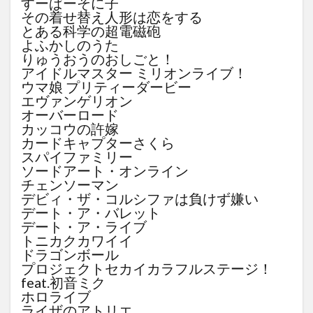
すーぱーそに子
その着せ替え人形は恋をする
とある科学の超電磁砲
よふかしのうた
りゅうおうのおしごと！
アイドルマスター ミリオンライブ！
ウマ娘 プリティーダービー
エヴァンゲリオン
オーバーロード
カッコウの許嫁
カードキャプターさくら
スパイファミリー
ソードアート・オンライン
チェンソーマン
デビィ・ザ・コルシファは負けず嫌い
デート・ア・バレット
デート・ア・ライブ
トニカクカワイイ
ドラゴンボール
プロジェクトセカイカラフルステージ！
feat.初音ミク
ホロライブ
ライザのアトリエ