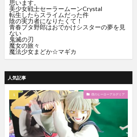
思います。
美少女戦士セーラームーンCrystal
転生したらスライムだった件
陰の実力者になりたくて！
青春ブタ野郎はおでかけシスターの夢を見
ない
鬼滅の刃
魔女の旅々
魔法少女まどか☆マギカ
人気記事
僕のヒーローアカデミア