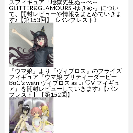
ズフィギュア『地獄先生ぬ～べ～
GLITTER&GLAMOURS -ゆきめ-』につい
て、開封レビューや情報をまとめていきま
す♪【第153回】《バンプレスト》
『ウマ娘』より『ヴィブロス』のプライズ
フィギュア『ウマ娘 プリティーダービー
BoC’z we\n ヴィブロス as Lil♡V フィギュ
ア』を開封レビューしていきます♪【バン
プレスト】【第152回】