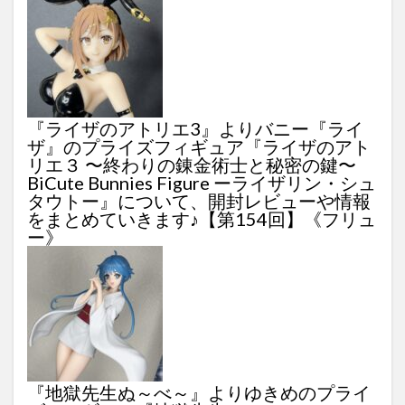
『ライザのアトリエ3』よりバニー『ライ
ザ』のプライズフィギュア『ライザのアト
リエ３ 〜終わりの錬金術士と秘密の鍵〜
BiCute Bunnies Figure ーライザリン・シュ
タウトー』について、開封レビューや情報
をまとめていきます♪【第154回】《フリュ
ー》
『地獄先生ぬ～べ～』よりゆきめのプライ