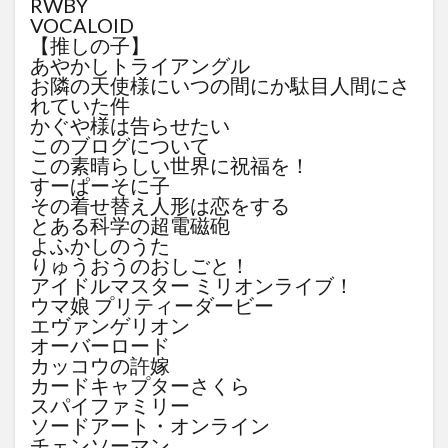
RWBY
VOCALOID
【推しの子】
あやかしトライアングル
お隣の天使様にいつの間にか駄目人間にさ
れていた件
かぐや様は告らせたい
このブログについて
この素晴らしい世界に祝福を！
すーぱーそに子
その着せ替え人形は恋をする
とある科学の超電磁砲
よふかしのうた
りゅうおうのおしごと！
アイドルマスター ミリオンライブ！
ウマ娘 プリティーダービー
エヴァンゲリオン
オーバーロード
カッコウの許嫁
カードキャプターさくら
スパイファミリー
ソードアート・オンライン
チェンソーマン