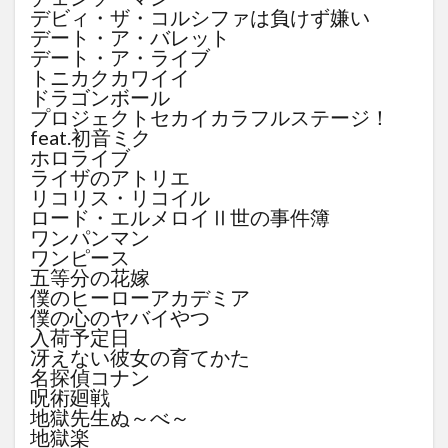
デビィ・ザ・コルシファは負けず嫌い
デート・ア・バレット
デート・ア・ライブ
トニカクカワイイ
ドラゴンボール
プロジェクトセカイカラフルステージ！
feat.初音ミク
ホロライブ
ライザのアトリエ
リコリス・リコイル
ロード・エルメロイⅡ世の事件簿
ワンパンマン
ワンピース
五等分の花嫁
僕のヒーローアカデミア
僕の心のヤバイやつ
入荷予定日
冴えない彼女の育てかた
名探偵コナン
呪術廻戦
地獄先生ぬ～べ～
地獄楽