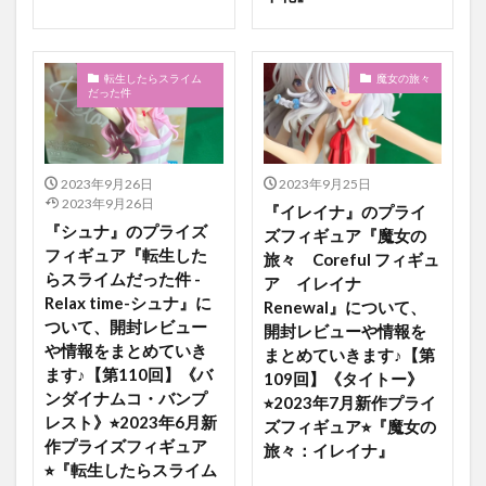
転生したらスライム
魔女の旅々
だった件
2023年9月26日
2023年9月25日
2023年9月26日
『イレイナ』のプライ
『シュナ』のプライズ
ズフィギュア『魔女の
フィギュア『転生した
旅々 Coreful フィギュ
らスライムだった件 -
ア イレイナ
Relax time-シュナ』に
Renewal』について、
ついて、開封レビュー
開封レビューや情報を
や情報をまとめていき
まとめていきます♪【第
ます♪【第110回】《バ
109回】《タイトー》
ンダイナムコ・バンプ
⭐︎2023年7月新作プライ
レスト》⭐︎2023年6月新
ズフィギュア⭐︎『魔女の
作プライズフィギュア
旅々：イレイナ』
⭐︎『転生したらスライム