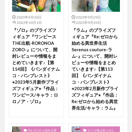
2023年9月30日
2023年9月29日
2023年10月1日
2023年9月30日
『ゾロ』のプライズフ
『ラム』のプライズフ
ィギュア『ワンピース
ィギュア『Re:ゼロから
THE出航-RORONOA
始める異世界生活
ZORO-』について、開
Serenus couture-ラ
封レビューや情報をま
ム-』について、開封レ
とめていきます♪【第
ビューや情報をまとめ
114回】《バンダイナム
ていきます♪【第113
コ・バンプレスト》
回】《バンダイナム
⭐︎2023年5月新作プライ
コ・バンプレスト》
ズフィギュア⭐︎『作品：
⭐︎2023年2月新作プライ
ワンピース/キャラ：ロ
ズフィギュア⭐︎『作品：
ロノア・ゾロ』
Re:ゼロから始める異世
界生活/キャラ：ラム』
Re:ゼロから始める異
かぐや様は告らせた