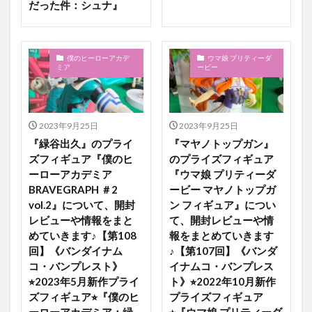
だった件：シュナ』
僕のヒーローアカデ
ウマ娘 プリティーダ
ミア
ービー
2023年9月25日
2023年9月25日
『緑谷出久』のプライ
『マヤノトップガン』
ズフィギュア『僕のヒ
のプライズフィギュア
ーローアカデミア
『ウマ娘 プリティーダ
BRAVEGRAPH ＃2
ービー マヤノトップガ
vol.2』について、開封
ン フィギュア』につい
レビューや情報をまと
て、開封レビューや情
めていきます♪【第108
報をまとめていきます
回】《バンダイナム
♪【第107回】《バンダ
コ・バンプレスト》
イナムコ・バンプレス
⭐︎2023年5月新作プライ
ト》⭐︎2022年10月新作
ズフィギュア⭐︎『僕のヒ
プライズフィギュア