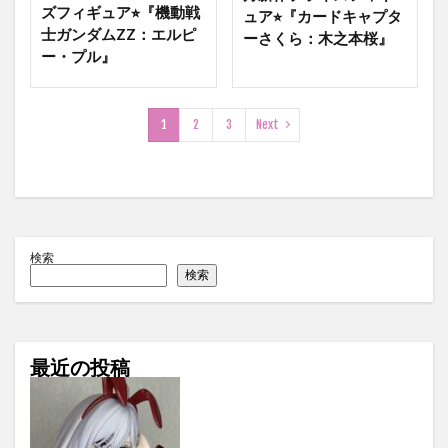
ズフィギュア⭐︎『機動戦
ュア⭐︎『カードキャプタ
士ガンダムZZ：エルピ
ーさくら：木之本桜』
ー・プル』
1
2
3
Next
検索
検索
最近の投稿