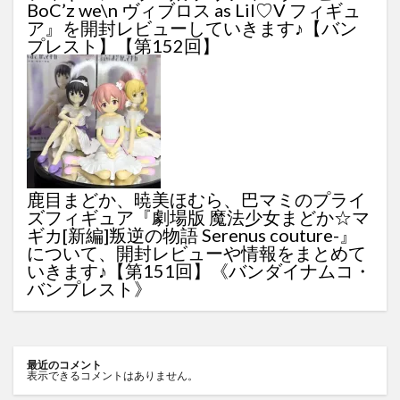
BoC’z we\n ヴィブロス as Lil♡V フィギュ
ア』を開封レビューしていきます♪【バン
プレスト】【第152回】
鹿目まどか、暁美ほむら、巴マミのプライ
ズフィギュア『劇場版 魔法少女まどか☆マ
ギカ[新編]叛逆の物語 Serenus couture-』
について、開封レビューや情報をまとめて
いきます♪【第151回】《バンダイナムコ・
バンプレスト》
最近のコメント
表示できるコメントはありません。