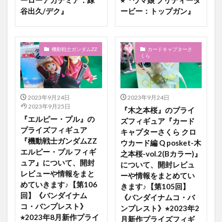
ーローアカデミア：緑
⭐︎『ウマ娘 プリティーダ
谷出久/デク』
ービー：トップガン』
機動戦士ガンダムZZ
カードキャプターさ
くら
2023年9月24日
2023年9月24日
2023年9月25日
『木之本桜』のプライ
『エルピー・プル』の
ズフィギュア『カード
プライズフィギュア
キャプターさくら クロ
『機動戦士ガンダムZZ
ウカード編 Q posket-木
エルピー・プル フィギ
之本桜-vol.2(Bカラー)』
ュア』について、開封
について、開封レビュ
レビューや情報をまと
ーや情報をまとめてい
めていきます♪【第106
きます♪【第105回】
回】《バンダイナム
《バンダイナムコ・バ
コ・バンプレスト》
ンプレスト》⭐︎2023年2
⭐︎2023年8月新作プライ
月新作プライズフィギ