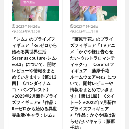
世界生活
い
2023年9月26日
2023年9月26日
2023年9月29日
2023年11月4日
『レム』のプライズフ
『藤原千花』のプライ
ィギュア『Re:ゼロから
ズフィギュア『TVアニ
始める異世界生活
メ「かぐや様は告らせ
Serenus couture-レム-
たい-ウルトラロマンテ
vol.3』について、開封
ィック-」 Coreful フ
レビューや情報をまと
ィギュア 藤原千花
めていきます♪【第112
ルームウェアver.』につ
回】《バンダイナム
いて、開封レビューや
コ・バンプレスト》
情報をまとめていきま
⭐︎2023年2月新作プライ
す♪【第111回】《タイ
ズフィギュア⭐︎『作品：
トー》⭐︎2022年9月新作
Re:ゼロから始める異世
プライズフィギュア
界生活/キャラ：レム』
⭐︎『作品：かぐや様は告
らせたい/キャラ：藤原
千花』