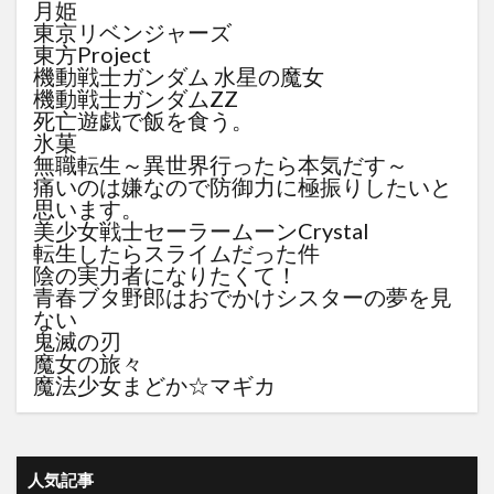
月姫
東京リベンジャーズ
東方Project
機動戦士ガンダム 水星の魔女
機動戦士ガンダムZZ
死亡遊戯で飯を食う。
氷菓
無職転生～異世界行ったら本気だす～
痛いのは嫌なので防御力に極振りしたいと
思います。
美少女戦士セーラームーンCrystal
転生したらスライムだった件
陰の実力者になりたくて！
青春ブタ野郎はおでかけシスターの夢を見
ない
鬼滅の刃
魔女の旅々
魔法少女まどか☆マギカ
人気記事