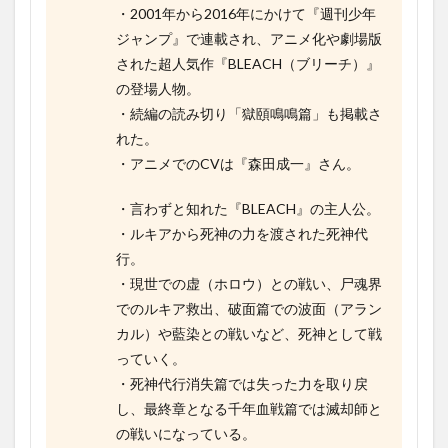
・2001年から2016年にかけて『週刊少年
ジャンプ』で連載され、アニメ化や劇場版
された超人気作『BLEACH（ブリーチ）』
の登場人物。
・続編の読み切り「獄頤鳴鳴篇」も掲載さ
れた。
・アニメでのCVは『森田成一』さん。
・言わずと知れた『BLEACH』の主人公。
・ルキアから死神の力を渡された死神代
行。
・現世での虚（ホロウ）との戦い、尸魂界
でのルキア救出、破面篇での波面（アラン
カル）や藍染との戦いなど、死神として戦
っていく。
・死神代行消失篇では失った力を取り戻
し、最終章となる千年血戦篇では滅却師と
の戦いになっている。