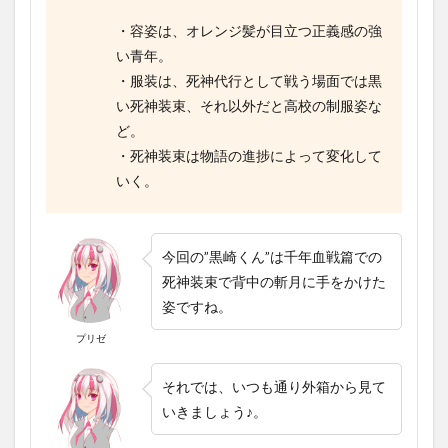
・容姿は、オレンジ髪が目立つ正義感の強
い青年。
・服装は、死神代行として戦う場面では黒
い死神装束、それ以外だと高校の制服姿な
ど。
・死神装束は物語の進捗によって変化して
いく。
今回の”黒崎くん”は千年血戦篇での
死神装束で背中の斬月に手をかけた
姿ですね。
プリゼ
それでは、いつも通り外箱から見て
いきましょう♪。