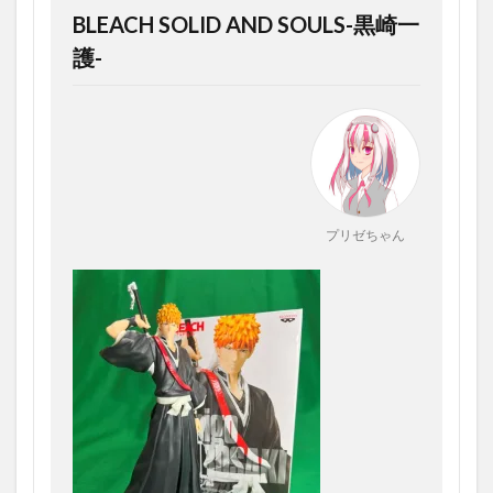
黒崎一
BLEACH SOLID AND SOULS-黒崎一
護
護-
1.2
”黒崎
く
ん”フ
ィギ
ュア
の外
箱
プリゼちゃん
1.3
“黒崎
く
ん”フ
ィギ
ュア
の開
封
1.4
“黒崎
く
ん”フ