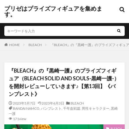
プリゼはプライズフィギュアを集めま
す。
HOME
BLEACH
『BLEACH』の『黒崎一護』のプライズフィギュア（B
『BLEACH』の『黒崎一護』のプライズフィギ
ュア（BLEACH SOLID AND SOULS-黒崎一護-）
を開封レビューしていきます♪【第13回】《バ
ンプレスト》
2023年5月7日
2023年6月3日
BLEACH
BANDAI NAMCO
,
バンプレスト
,
千年血戦篇
,
男性キャラクター
,
黒崎
一護
171view
BLEACH