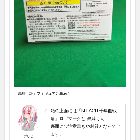
「黒崎一護」フィギュア外箱底面
箱の上面には『BLEACH 千年血戦
篇』ロゴマークと”黒崎くん”。
底面には注意書きや材質となってい
ます。
プリゼ