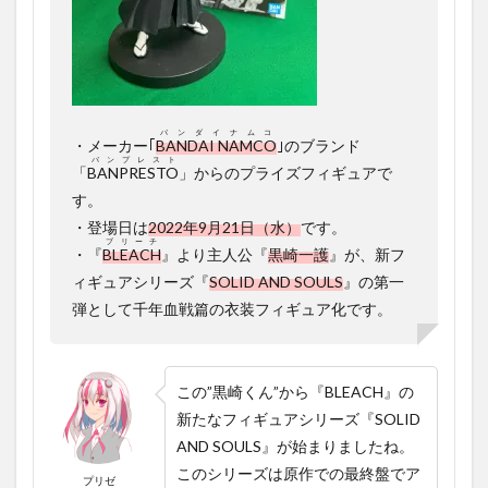
ィギ
ュア
の組
み立
て
1.5
バンダイナムコ
・メーカー｢
BANDAI NAMCO
｣のブランド
『BLEACH
バンプレスト
SOLID
「
BANPRESTO
」からのプライズフィギュアで
AND
す。
SOULS-黒
・登場日は
崎一護-』
2022年9月21日（水）
です。
ブリーチ
フィギュ
・『
BLEACH
』より主人公『
黒崎一護
』が、新フ
ア実物レ
ィギュアシリーズ『
SOLID AND SOULS
』の第一
ビュー
弾として千年血戦篇の衣装フィギュア化です。
1.6
”黒崎
く
ん”の
この”黒崎くん”から『BLEACH』の
フィ
新たなフィギュアシリーズ『SOLID
ギュ
ア開
AND SOULS』が始まりましたね。
封ま
このシリーズは原作での最終盤でア
とめ
プリゼ