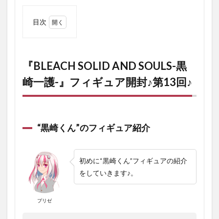
目次
1
『BLEACH
SOLID
AND
『BLEACH SOLID AND SOULS-黒
SOULS-黒
崎一護-』フィギュア開封♪第13回♪
崎一護-』
フィギュ
ア開封♪第
13回♪
1.1
“黒崎くん”のフィギュア紹介
“黒崎
く
ん”の
フィ
初めに“黒崎くん”フィギュアの紹介
ギュ
をしていきます♪。
ア紹
介
1.1.1
プリゼ
キャラ
紹介：