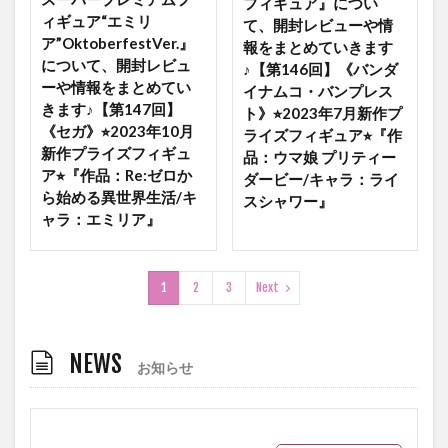
フィギュア』につい
ィギュア“エミリ
て、開封レビューや情
ア”OktoberfestVer.』
報をまとめていきます
について、開封レビュ
♪【第146回】《バンダ
ーや情報をまとめてい
イナムコ・バンプレス
きます♪【第147回】
ト》⭐︎2023年7月新作プ
《セガ》⭐︎2023年10月
ライズフィギュア⭐︎『作
新作プライズフィギュ
品：ウマ娘 プリティー
ア⭐︎『作品：Re:ゼロか
ダービー/キャラ：ライ
ら始める異世界生活/キ
スシャワー』
ャラ：エミリア』
1
2
3
Next
NEWS
お知らせ