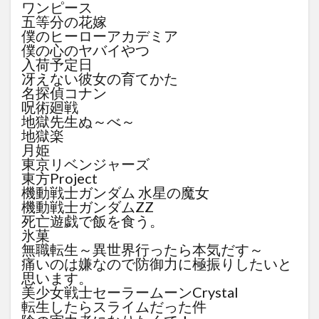
ワンピース
五等分の花嫁
僕のヒーローアカデミア
僕の心のヤバイやつ
入荷予定日
冴えない彼女の育てかた
名探偵コナン
呪術廻戦
地獄先生ぬ～べ～
地獄楽
月姫
東京リベンジャーズ
東方Project
機動戦士ガンダム 水星の魔女
機動戦士ガンダムZZ
死亡遊戯で飯を食う。
氷菓
無職転生～異世界行ったら本気だす～
痛いのは嫌なので防御力に極振りしたいと
思います。
美少女戦士セーラームーンCrystal
転生したらスライムだった件