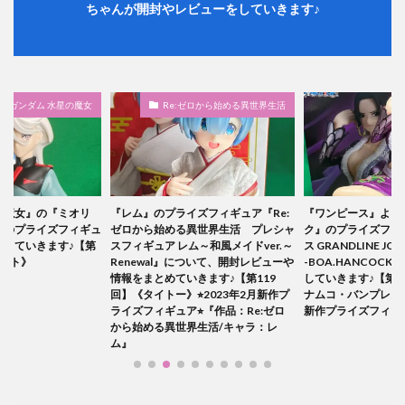
ちゃんが開封やレビューをしていきます♪
ゼロから始める異世界生活
ワンピース
ズフィギュア『Re:
『ワンピース』より『ボア・ハンコッ
『RWBY氷雪帝国
異世界生活 プレシャ
ク』のプライズフィギュア（ワンピー
ローズ』のプライズ
～和風メイドver.～
ス GRANDLINE JOURNEY-SPECIAL-
（RWBY氷雪帝国
ついて、開封レビューや
-BOA.HANCOCK-）を開封レビュー
アムフィギュア“ル
きます♪【第119
していきます♪【第56回】《バンダイ
シードドリーム”）
︎2023年2月新作プ
ナムコ・バンプレスト》⭐︎2023年7月
ていきます♪【第22
︎『作品：Re:ゼロ
新作プライズフィギュア⭐︎
界生活/キャラ：レ