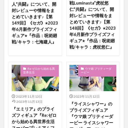
戦Luminasta“虎杖悠
人”共闘』について、開
仁”共闘』について、開
封レビューや情報をま
封レビューや情報をま
とめていきます♪【第
とめていきます♪【第
149回】《セガ》⭐︎2023
148回】《セガ》⭐︎2023
年6月新作プライズフィ
年6月新作プライズフィ
ギュア⭐︎『作品：呪術廻
ギュア⭐︎『作品：呪術廻
戦/キャラ：七海建人』
戦/キャラ：虎杖悠仁』
Re:ゼロから始める異
ウマ娘 プリティーダ
世界生活
ービー
2023年11月13日
2023年11月12日
2023年11月13日
『ライスシャワー』の
『エミリア』のプライ
プライズフィギュア
ズフィギュア『Re:ゼロ
『ウマ娘 プリティーダ
から始める異世界生活
ービー ライスシャワー
スーパープレミアムフ