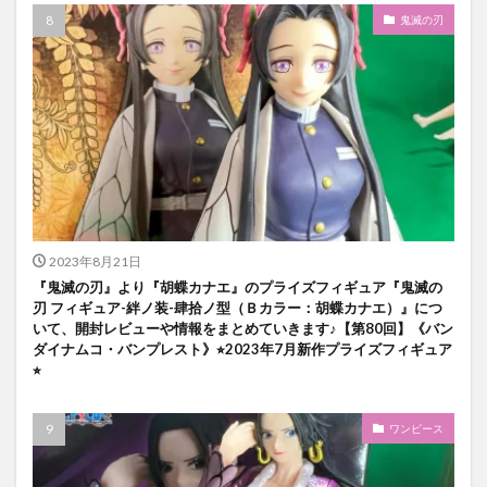
鬼滅の刃
2023年8月21日
『鬼滅の刃』より『胡蝶カナエ』のプライズフィギュア『鬼滅の
刃 フィギュア-絆ノ装-肆拾ノ型（Ｂカラー：胡蝶カナエ）』につ
いて、開封レビューや情報をまとめていきます♪【第80回】《バン
ダイナムコ・バンプレスト》⭐︎2023年7月新作プライズフィギュア
⭐︎
ワンピース