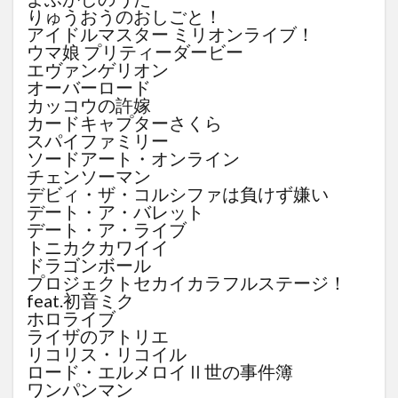
りゅうおうのおしごと！
アイドルマスター ミリオンライブ！
ウマ娘 プリティーダービー
エヴァンゲリオン
オーバーロード
カッコウの許嫁
カードキャプターさくら
スパイファミリー
ソードアート・オンライン
チェンソーマン
デビィ・ザ・コルシファは負けず嫌い
デート・ア・バレット
デート・ア・ライブ
トニカクカワイイ
ドラゴンボール
プロジェクトセカイカラフルステージ！
feat.初音ミク
ホロライブ
ライザのアトリエ
リコリス・リコイル
ロード・エルメロイⅡ世の事件簿
ワンパンマン