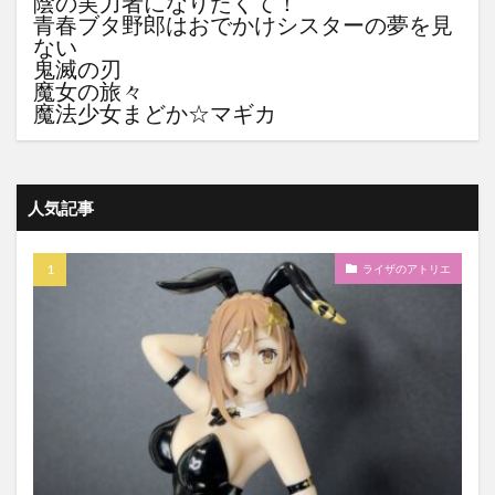
陰の実力者になりたくて！
青春ブタ野郎はおでかけシスターの夢を見
ない
鬼滅の刃
魔女の旅々
魔法少女まどか☆マギカ
人気記事
ライザのアトリエ