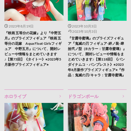
2023年8月19日
2023年10月3日
2023年10月3日
『映画 五等分の花嫁』より『中野五
月』のプライズフィギュア『映画 五
『甘露寺蜜璃』のプライズフィギュ
等分の花嫁 Aqua Float Girlsフィギ
ア『鬼滅の刃 フィギュア-絆ノ装-肆
ュア 中野五月』について、開封レ
拾弐ノ型（Bカラー：甘露寺蜜璃）』
ビューや情報をまとめていきます
について、開封レビューや情報をま
♪【第73回】《タイトー》⭐︎2023年5
とめていきます♪【第118回】《バン
月新作プライズフィギュア⭐︎
ダイナムコ・バンプレスト》⭐︎2023
年8月新作プライズフィギュア⭐︎『作
品：鬼滅の刃/キャラ：甘露寺蜜璃』
ホロライブ
ドラゴンボール