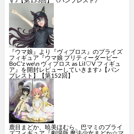
す♪【第153回】《バンプレスト》
『ウマ娘』より『ヴィブロス』のプライズ
フィギュア『ウマ娘 プリティーダービー
BoC’z we\n ヴィブロス as Lil♡V フィギュ
ア』を開封レビューしていきます♪【バン
プレスト】【第152回】
鹿目まどか、暁美ほむら、巴マミのプライ
ズフィギュア『劇場版 魔法少女まどか☆マ