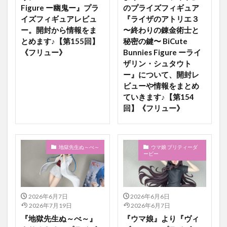
Figure ー幽鬼ー』プラ
のプライズフィギュア
イズフィギュアレビュ
『ライザのアトリエ３
ー。開封から情報をま
〜終わりの錬金術士と
とめます♪【第155回】
秘密の鍵〜 BiCute
《フリュー》
Bunnies Figure ーライ
ザリン・シュタウト
ー』について、開封レ
ビューや情報をまとめ
ていきます♪【第154
回】《フリュー》
地獄先生ぬ～べ～
ウマ娘 プリティーダ
ービー
2026年6月7日
2026年6月6日
2026年7月19日
2026年6月7日
『地獄先生ぬ～べ～』
『ウマ娘』より『ヴィ