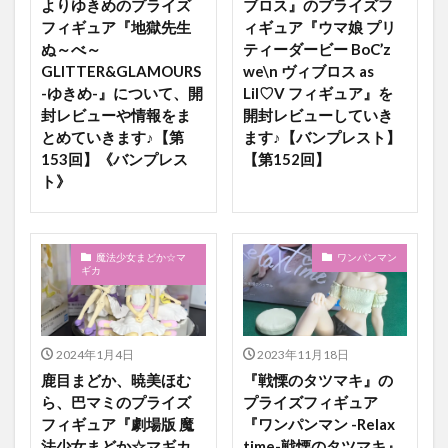
よりゆきめのプライズ
ブロス』のプライズフ
フィギュア『地獄先生
ィギュア『ウマ娘 プリ
ぬ～べ～
ティーダービー BoC’z
GLITTER&GLAMOURS
we\n ヴィブロス as
-ゆきめ-』について、開
Lil♡V フィギュア』を
封レビューや情報をま
開封レビューしていき
とめていきます♪【第
ます♪【バンプレスト】
153回】《バンプレス
【第152回】
ト》
魔法少女まどか☆マ
ワンパンマン
ギカ
2024年1月4日
2023年11月18日
鹿目まどか、暁美ほむ
『戦慄のタツマキ』の
ら、巴マミのプライズ
プライズフィギュア
フィギュア『劇場版 魔
『ワンパンマン -Relax
法少女まどか☆マギカ
time-戦慄のタツマキ』