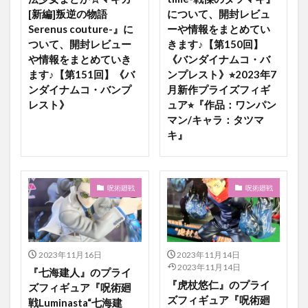
[新編]叛逆の物語
について、開封レビュ
Serenus couture-』に
ーや情報をまとめてい
ついて、開封レビュー
きます♪【第150回】
や情報をまとめていき
《バンダイナムコ・バ
ます♪【第151回】《バ
ンプレスト》⭐︎2023年7
ンダイナムコ・バンプ
月新作プライズフィギ
レスト》
ュア⭐︎『作品：ワンパン
マン/キャラ：タツマ
キ』
呪術廻戦
呪術廻戦
2023年11月16日
2023年11月14日
2023年11月14日
『七海建人』のプライ
『虎杖悠仁』のプライ
ズフィギュア『呪術廻
ズフィギュア『呪術廻
戦Luminasta“七海建