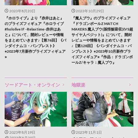
2023年8月20日
2023年10月29日
『ホロライブ』より『赤井はあと』
『魔人ブウ』のプライズフィギュア
のプライズフィギュア『ホロライブ
『ドラゴンボールZ MATCH
#hololive IF -Relax time-赤井はあ
MAKERS 魔人ブウ(孫悟飯吸収)(VS超
と』について、開封レビューや情報
サイヤ人ベジット)』について、開封
をまとめていきます♪【第76回】《バ
レビューや情報をまとめていきます
ンダイナムコ・バンプレスト》
♪【第128回】《バンダイナムコ・バ
⭐︎2023年7月新作プライズフィギュア
ンプレスト》⭐︎2023年10月新作プラ
⭐︎
イズフィギュア⭐︎『作品：ドラゴンボ
ールZ/キャラ：魔人ブウ』
ソードアート・オンライン
地獄楽
2023年8月19日
2023年11月1日
2023年8月20日