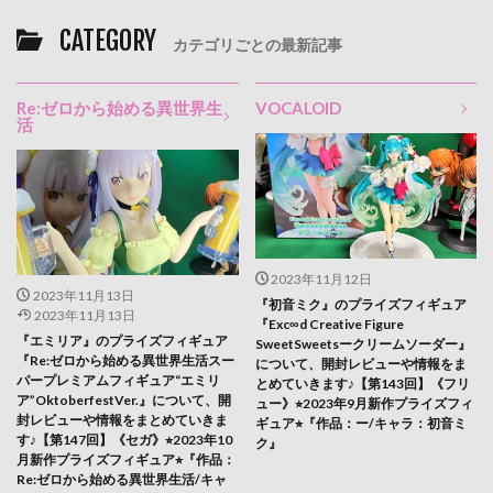
CATEGORY
カテゴリごとの最新記事
Re:ゼロから始める異世界生
VOCALOID
活
2023年11月12日
2023年11月13日
『初音ミク』のプライズフィギュア
2023年11月13日
『Exc∞d Creative Figure
『エミリア』のプライズフィギュア
SweetSweetsークリームソーダー』
『Re:ゼロから始める異世界生活スー
について、開封レビューや情報をま
パープレミアムフィギュア“エミリ
とめていきます♪【第143回】《フリ
ア”OktoberfestVer.』について、開
ュー》⭐︎2023年9月新作プライズフィ
封レビューや情報をまとめていきま
ギュア⭐︎『作品：ー/キャラ：初音ミ
す♪【第147回】《セガ》⭐︎2023年10
ク』
月新作プライズフィギュア⭐︎『作品：
Re:ゼロから始める異世界生活/キャ