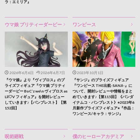
ラ：エミリア』
ウマ娘 プリティーダービー
ワンピース
2026年6月6日
2026年6月7日
2023年10月1日
『ウマ娘』より『ヴィブロス』のプ
『サンジ』のプライズフィギュア
ライズフィギュア『ウマ娘 プリティ
『ワンピース THE出航-SANJI-』に
ーダービー BoC’z we\n ヴィブロス as
ついて、開封レビューや情報をまと
Lil♡V フィギュア』を開封レビュー
めていきます♪【第115回】《バンダ
していきます♪【バンプレスト】【第
イナムコ・バンプレスト》⭐︎2023年6
152回】
月新作プライズフィギュア⭐︎『作品：
ワンピース/キャラ：サンジ』
呪術廻戦
僕のヒーローアカデミア