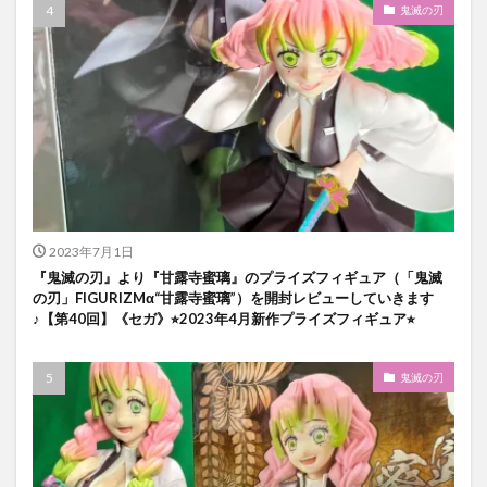
鬼滅の刃
2023年7月1日
『鬼滅の刃』より『甘露寺蜜璃』のプライズフィギュア（「鬼滅
の刃」FIGURIZMα“甘露寺蜜璃”）を開封レビューしていきます
♪【第40回】《セガ》⭐︎2023年4月新作プライズフィギュア⭐︎
鬼滅の刃