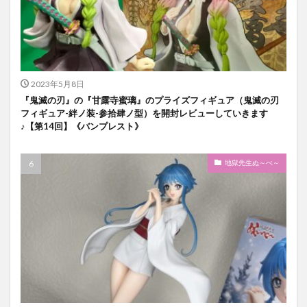
2023年5月8日
『鬼滅の刃』の『甘露寺蜜璃』のプライズフィギュア（鬼滅の刃
フィギュア-絆ノ装-参拾肆ノ型）を開封レビューしていきます
♪【第14回】《バンプレスト》
地獄先生ぬ～べ～